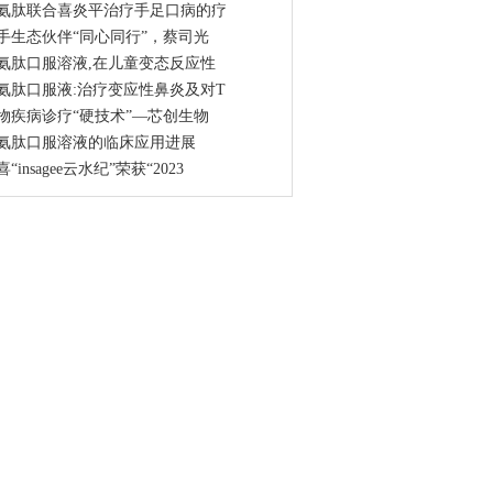
氨肽联合喜炎平治疗手足口病的疗
手生态伙伴“同心同行”，蔡司光
氨肽口服溶液,在儿童变态反应性
氨肽口服液:治疗变应性鼻炎及对T
物疾病诊疗“硬技术”—芯创生物
氨肽口服溶液的临床应用进展
“insagee云水纪”荣获“2023