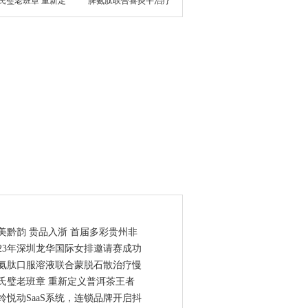
氏璧老班章 重新定
脾氨肽联合喜炎平治疗
点资讯
美黔韵 贵品入浙 首届多彩贵州非
023年深圳龙华国际女排邀请赛成功
氨肽口服溶液联合蒙脱石散治疗慢
氏璧老班章 重新定义普洱茶王者
铃悦动SaaS系统，连锁品牌开启抖