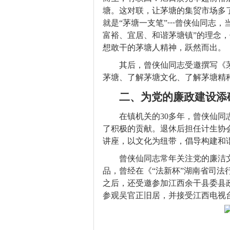
塘。这对联，让茅塘的集贸市场多
就是“茅塘一支笔”
曾侠仙同志，
---
富裕、宜居、和谐茅塘镇”的理念
想敢干的茅塘人精神，跃然而出。
其后，曾侠仙同志受邀撰写《
茅塘、了解茅塘文化、了解茅塘精
二、为党的廉政建设添
在镇机关的30多年，曾侠仙
了积极的贡献。退休后担任计生协
讲座，以文化为纽带，倡导构建和
曾侠仙同志常年关注党的廉洁
品，曾经在《“法新杯”湖南省司
之后，还受邀参加江西余干县委县
参观吴官正旧居，并接受江西电视