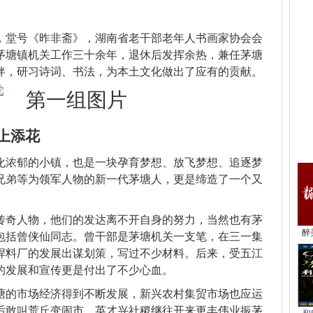
，堂号《昨非斋》，湖南省老干部老年人书画家协会会
茅塘镇机关工作三十余年，退休后发挥余热，兼任茅塘
伴，研习诗词、书法，为本土文化做出了应有的贡献。
上添花
热
化浓郁的小镇，也是一块孕育梦想、放飞梦想、追逐梦
兄弟等为领军人物的新一代茅塘人，更是缔造了一个又
传奇人物，他们的发达离不开自身的努力，当然也有茅
醉
包括曾侠仙同志。曾干部是茅塘机关一支笔，在三一集
焊料厂的发展出谋划策，写过不少材料。后来，受五江
的发展和宣传更是付出了不少心血。
塘的市场经济得到不断发展，新兴农村集贸市场也应运
后敢叫荒丘变闹市，英才兴社稷继往开来更丰伟业振茅