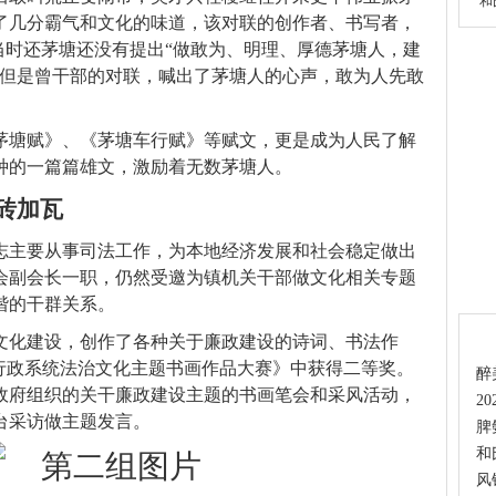
和
了几分霸气和文化的味道，该对联的创作者、书写者，
当时还茅塘还没有提出“做敢为、明理、厚德茅塘人，建
，但是曾干部的对联，喊出了茅塘人的心声，敢为人先敢
茅塘赋》、《茅塘车行赋》等赋文，更是成为人民了解
种的一篇篇雄文，激励着无数茅塘人。
砖加瓦
同志主要从事司法工作，为本地经济发展和社会稳定做出
会副会长一职，仍然受邀为镇机关干部做文化相关专题
谐的干群关系。
热
文化建设，创作了各种关于廉政建设的诗词、书法作
法行政系统法治文化主题书画作品大赛》中获得二等奖。
醉
政府组织的关干廉政建设主题的书画笔会和采风活动，
2
台采访做主题发言。
脾
和
风