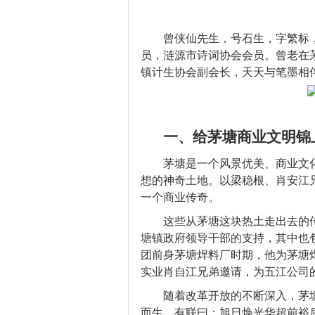
曾侠仙先生，号石生，字繁标
员，涟源市诗词协会会员。曾老在
镇计生协会副会长，天天与笔墨相
一、给茅塘商业文明锦
茅塘是一个风景优美、商业文
想的神奇土地。以梁稳根、肖安江
一个商业传奇。
这些从茅塘这块热土走出去的
塘镇政府领导干部的支持，其中也
团前身茅塘焊料厂时期，他为茅塘
实业肖自江兄弟邀请，为五江公司
随着改革开放的不断深入，茅
而生，有联曰：旭日焕光华超前裕