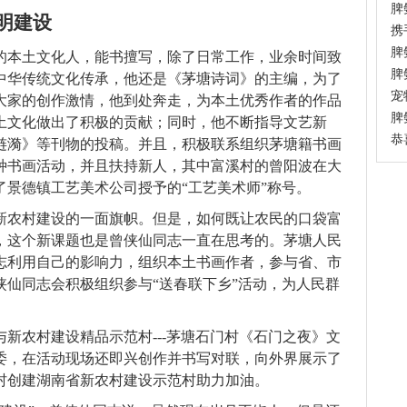
脾
明建设
携
脾
的本土文化人，能书擅写，除了日常工作，业余时间致
脾
中华传统文化传承，他还是《茅塘诗词》的主编，为了
宠
大家的创作激情，他到处奔走，为本土优秀作者的作品
脾
土文化做出了积极的贡献；同时，他不断指导文艺新
恭喜
涟漪》等刊物的投稿。并且，积极联系组织茅塘籍书画
种书画活动，并且扶持新人，其中富溪村的曾阳波在大
了景德镇工艺美术公司授予的“工艺美术师”称号。
新农村建设的一面旗帜。但是，如何既让农民的口袋富
，这个新课题也是曾侠仙同志一直在思考的。茅塘人民
志利用自己的影响力，组织本土书画作者，参与省、市
侠仙同志会积极组织参与“送春联下乡”活动，为人民群
与新农村建设精品示范村---茅塘石门村《石门之夜》文
委，在活动现场还即兴创作并书写对联，向外界展示了
村创建湖南省新农村建设示范村助力加油。