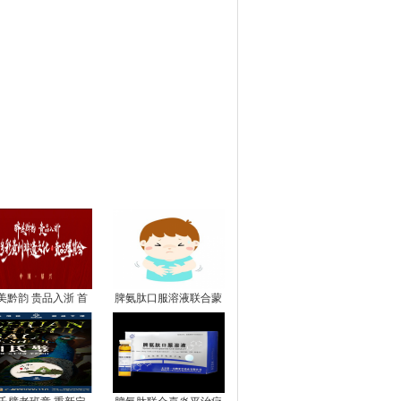
图推荐
美黔韵 贵品入浙 首
脾氨肽口服溶液联合蒙